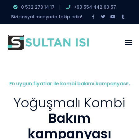
0 532 273 14 17
‎+90 554 442 60 57
Facebook
Twitter
Youtube
Tumbl
Bizi sosyal medyada takip edin!.
Profile
Profile
Profile
Profile
En uygun fiyatlar ile kombi bakımı kampanyası!.
Yoğuşmalı Kombi
Bakım
kampanyası