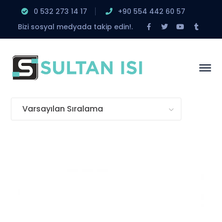
0 532 273 14 17
‎+90 554 442 60 57
Facebook
Twitter
Youtube
Tumbl
Bizi sosyal medyada takip edin!.
Profile
Profile
Profile
Profile