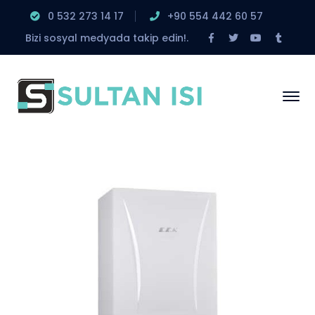
0 532 273 14 17
‎+90 554 442 60 57
Facebook
Twitter
Youtube
Tumbl
Bizi sosyal medyada takip edin!.
Profile
Profile
Profile
Profile