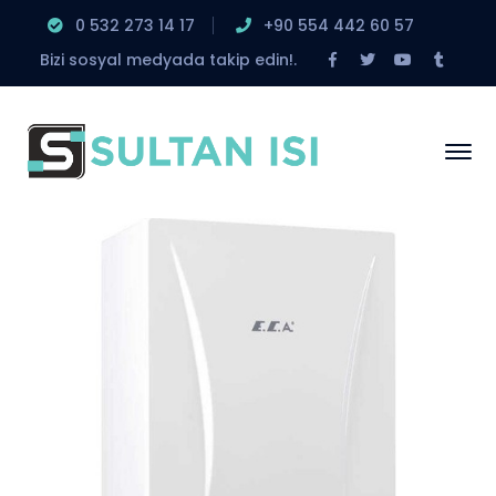
0 532 273 14 17
‎+90 554 442 60 57
Facebook
Twitter
Youtube
Tumbl
Bizi sosyal medyada takip edin!.
Profile
Profile
Profile
Profile