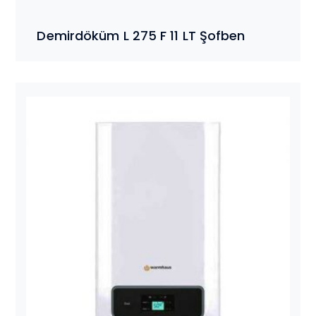
Demirdöküm L 275 F 11 LT Şofben