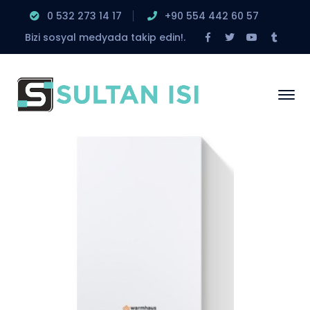
0 532 273 14 17
‎+90 554 442 60 57
Facebook
Twitter
Youtube
Tumbl
Bizi sosyal medyada takip edin!.
Profile
Profile
Profile
Profile