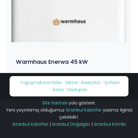
Warmhaus Enerwa 45 kW
Yoğuşmalı Kombiler
|
Klima
|
Radyatör
|
Şofben
|
Soba
|
Havlupan
Site haritası
yolu gösterir.
Yeni yayınlamış olduğumuz
İstanbul Kalorifer
yazımız ilginizi
çekebilir!.
İstanbul Kalorifer
|
İstanbul Doğalgaz
|
İstanbul Kombi