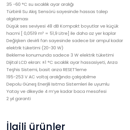
35 -60 °C su sıcaklık ayar aralığı
Türbinli Su Akış Sensörü sayesinde hassas talep
algılaması
Düşük ses seviyesi 48 dB Kompakt boyutlar ve küçük
hacmi [ 0,0519 m³ = 51,9 Litre] ile daha az yer kaplar
Değişken devirli fan sayesinde sadece bir ampul kadar
elektrik tüketimi (20-30 W)
Bekleme konumunda sadece 3 W elektrik tüketimi
Dijital LCD ekran: ±1 °C sıcaklık ayar hassasiyeti, Arıza
Teşhis Sistemi, basit arıza RESET’leme
195-253 V AC voltaj aralığında çalışabilme
Depolu Güneş Enerjili Isıtma Sistemleri ile uyumlu
Yatay ve dikeyde 4 m’ye kadar baca mesafesi
2 yıl garanti
İlgili ürünler