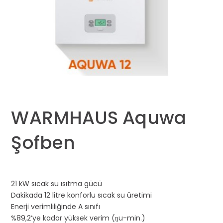
WARMHAUS Aquwa
Şofben
21 kW sıcak su ısıtma gücü
Dakikada 12 litre konforlu sıcak su üretimi
Enerji verimliliğinde A sınıfı
%89,2’ye kadar yüksek verim (ŋu-min.)