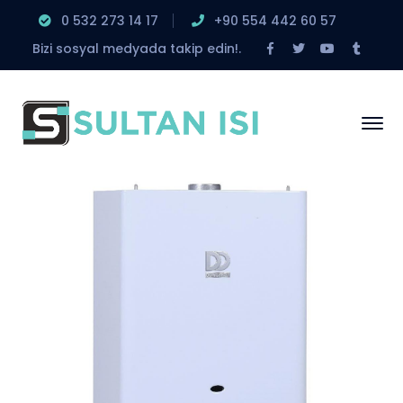
0 532 273 14 17
‎+90 554 442 60 57
Facebook
Twitter
Youtube
Tumbl
Bizi sosyal medyada takip edin!.
Profile
Profile
Profile
Profile